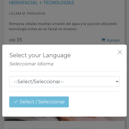
HIDROFACIAL + TECNOLOGÍAS
LILIAM M. PANIAGUA
Remueva células muertas a través del agua y la succión utilizando
tecnología vortex en un facial no invasivo.
35
Agregar
USD
Ver Clase
Select your Language
Seleccionar Idioma
INTERMEDIO
Select / Seleccionar